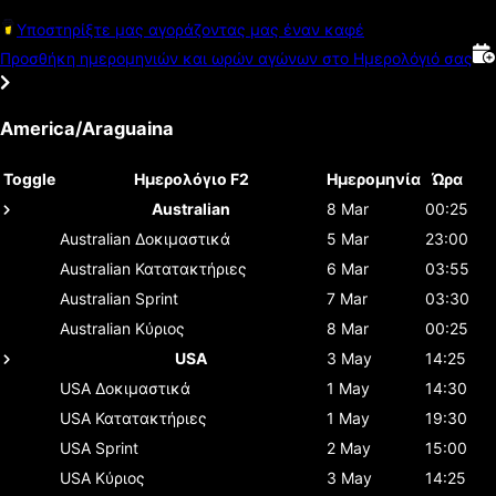
Υποστηρίξτε μας αγοράζοντας μας έναν καφέ
Προσθήκη ημερομηνιών και ωρών αγώνων στο Ημερολόγιό σας
America/Araguaina
Toggle
Ημερολόγιο F2
Ημερομηνία
Ώρα
Australian
8 Mar
00:25
Australian
Δοκιμαστικά
5 Mar
23:00
Australian
Κατατακτήριες
6 Mar
03:55
Australian
Sprint
7 Mar
03:30
Australian
Κύριος
8 Mar
00:25
USA
3 May
14:25
USA
Δοκιμαστικά
1 May
14:30
USA
Κατατακτήριες
1 May
19:30
USA
Sprint
2 May
15:00
USA
Κύριος
3 May
14:25