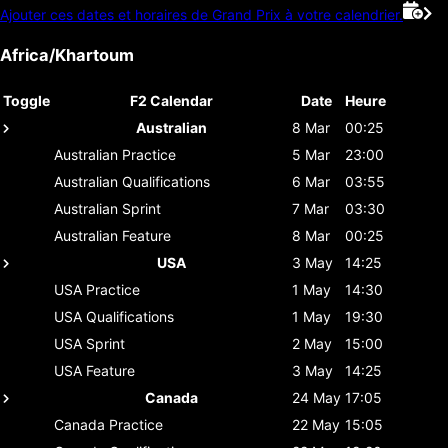
Ajouter ces dates et horaires de Grand Prix à votre calendrier.
Africa/Khartoum
Toggle
F2 Calendar
Date
Heure
Australian
8 Mar
00:25
Australian
Practice
5 Mar
23:00
Australian
Qualifications
6 Mar
03:55
Australian
Sprint
7 Mar
03:30
Australian
Feature
8 Mar
00:25
USA
3 May
14:25
USA
Practice
1 May
14:30
USA
Qualifications
1 May
19:30
USA
Sprint
2 May
15:00
USA
Feature
3 May
14:25
Canada
24 May
17:05
Canada
Practice
22 May
15:05