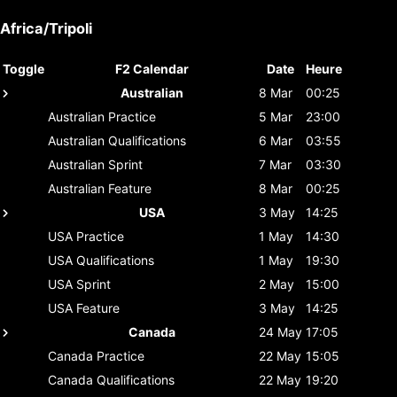
Africa/Tripoli
Toggle
F2 Calendar
Date
Heure
Australian
8 Mar
00:25
Australian
Practice
5 Mar
23:00
Australian
Qualifications
6 Mar
03:55
Australian
Sprint
7 Mar
03:30
Australian
Feature
8 Mar
00:25
USA
3 May
14:25
USA
Practice
1 May
14:30
USA
Qualifications
1 May
19:30
USA
Sprint
2 May
15:00
USA
Feature
3 May
14:25
Canada
24 May
17:05
Canada
Practice
22 May
15:05
Canada
Qualifications
22 May
19:20