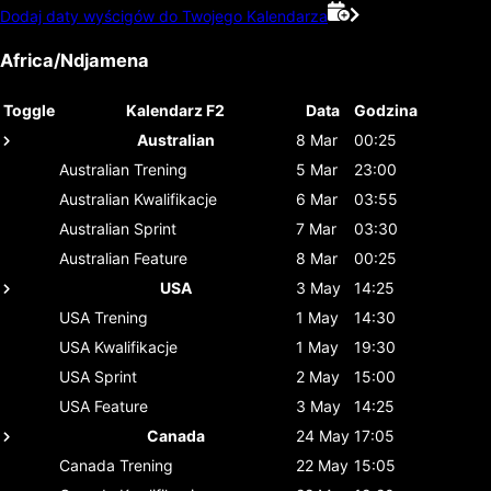
Dodaj daty wyścigów do Twojego Kalendarza
Africa/Ndjamena
Toggle
Kalendarz F2
Data
Godzina
Australian
8 Mar
00:25
Australian
Trening
5 Mar
23:00
Australian
Kwalifikacje
6 Mar
03:55
Australian
Sprint
7 Mar
03:30
Australian
Feature
8 Mar
00:25
USA
3 May
14:25
USA
Trening
1 May
14:30
USA
Kwalifikacje
1 May
19:30
USA
Sprint
2 May
15:00
USA
Feature
3 May
14:25
Canada
24 May
17:05
Canada
Trening
22 May
15:05