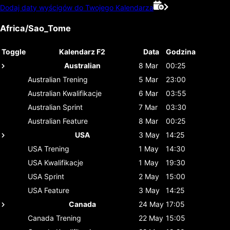
Dodaj daty wyścigów do Twojego Kalendarza
Africa/Sao_Tome
Toggle
Kalendarz F2
Data
Godzina
Australian
8 Mar
00:25
Australian
Trening
5 Mar
23:00
Australian
Kwalifikacje
6 Mar
03:55
Australian
Sprint
7 Mar
03:30
Australian
Feature
8 Mar
00:25
USA
3 May
14:25
USA
Trening
1 May
14:30
USA
Kwalifikacje
1 May
19:30
USA
Sprint
2 May
15:00
USA
Feature
3 May
14:25
Canada
24 May
17:05
Canada
Trening
22 May
15:05