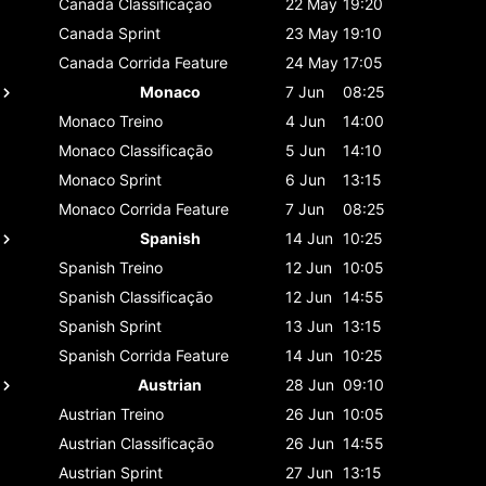
Canada
Classificaçāo
22 May
19:20
Canada
Sprint
23 May
19:10
Canada
Corrida Feature
24 May
17:05
Monaco
7 Jun
08:25
Monaco
Treino
4 Jun
14:00
Monaco
Classificaçāo
5 Jun
14:10
Monaco
Sprint
6 Jun
13:15
Monaco
Corrida Feature
7 Jun
08:25
Spanish
14 Jun
10:25
Spanish
Treino
12 Jun
10:05
Spanish
Classificaçāo
12 Jun
14:55
Spanish
Sprint
13 Jun
13:15
Spanish
Corrida Feature
14 Jun
10:25
Austrian
28 Jun
09:10
Austrian
Treino
26 Jun
10:05
Austrian
Classificaçāo
26 Jun
14:55
Austrian
Sprint
27 Jun
13:15