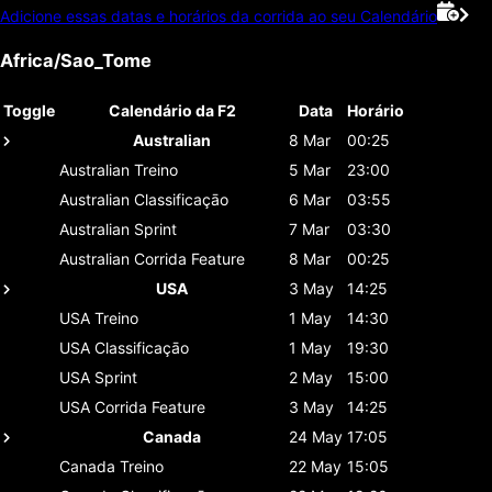
Adicione essas datas e horários da corrida ao seu Calendário
Africa/Sao_Tome
Toggle
Calendário da F2
Data
Horário
Australian
8 Mar
00:25
Australian
Treino
5 Mar
23:00
Australian
Classificaçāo
6 Mar
03:55
Australian
Sprint
7 Mar
03:30
Australian
Corrida Feature
8 Mar
00:25
USA
3 May
14:25
USA
Treino
1 May
14:30
USA
Classificaçāo
1 May
19:30
USA
Sprint
2 May
15:00
USA
Corrida Feature
3 May
14:25
Canada
24 May
17:05
Canada
Treino
22 May
15:05