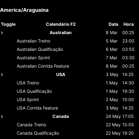
America/Araguaina
Toggle
Calendário F2
Data
Hora
Australian
8 Mar
00:25
Australian
Treino
5 Mar
23:00
Australian
Qualificação
6 Mar
03:55
Australian
Sprint
7 Mar
03:30
Australian
Corrida Feature
8 Mar
00:25
USA
3 May
14:25
USA
Treino
1 May
14:30
USA
Qualificação
1 May
19:30
USA
Sprint
2 May
15:00
USA
Corrida Feature
3 May
14:25
Canada
24 May
17:05
Canada
Treino
22 May
15:05
Canada
Qualificação
22 May
19:20