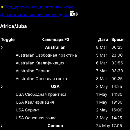
Поддержите нас, купите нам кофе.
Добавить расписание в календарь
Africa/Juba
Toggle
Календарь F2
Дата
Время
Australian
8 Mar
00:25
Australian
Свободная практика
5 Mar
23:00
Australian
Квалификация
6 Mar
03:55
Australian
Спринт
7 Mar
03:30
Australian
Основная гонка
8 Mar
00:25
USA
3 May
14:25
USA
Свободная практика
1 May
14:30
USA
Квалификация
1 May
19:30
USA
Спринт
2 May
15:00
USA
Основная гонка
3 May
14:25
Canada
24 May
17:05