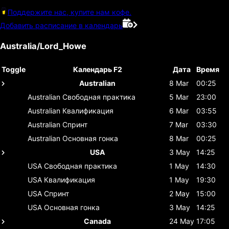
Поддержите нас, купите нам кофе.
Добавить расписание в календарь
Australia/Lord_Howe
Toggle
Календарь F2
Дата
Время
Australian
8 Mar
00:25
Australian
Свободная практика
5 Mar
23:00
Australian
Квалификация
6 Mar
03:55
Australian
Спринт
7 Mar
03:30
Australian
Основная гонка
8 Mar
00:25
USA
3 May
14:25
USA
Свободная практика
1 May
14:30
USA
Квалификация
1 May
19:30
USA
Спринт
2 May
15:00
USA
Основная гонка
3 May
14:25
Canada
24 May
17:05