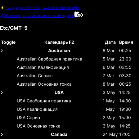
Поддержите нас, купите нам кофе.
Добавить расписание в календарь
Etc/GMT-5
Toggle
Календарь F2
Дата
Время
Australian
8 Mar
00:25
Australian
Свободная практика
5 Mar
23:00
Australian
Квалификация
6 Mar
03:55
Australian
Спринт
7 Mar
03:30
Australian
Основная гонка
8 Mar
00:25
USA
3 May
14:25
USA
Свободная практика
1 May
14:30
USA
Квалификация
1 May
19:30
USA
Спринт
2 May
15:00
USA
Основная гонка
3 May
14:25
Canada
24 May
17:05