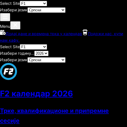
Select Site
Изабери језик
Menu
Додај дане и времена трка у календар
Подржи нас, купи
нам кафу.
Select Site
Изабери годину…
Изабери језик
F2 календар
2026
Трке, квалификационе и припремне
сесије