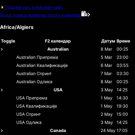
Подржи нас, купи нам кафу.
Додај дане и времена трка у календар
Africa/Algiers
Toggle
F2 календар
Датум
Време
Australian
8 Mar
00:25
Australian
Припрема
5 Mar
23:00
Australian
Квалификације
6 Mar
03:55
Australian
Спринт
7 Mar
03:30
Australian
Одлика
8 Mar
00:25
USA
3 May
14:25
USA
Припрема
1 May
14:30
USA
Квалификације
1 May
19:30
USA
Спринт
2 May
15:00
USA
Одлика
3 May
14:25
Canada
24 May
17:05