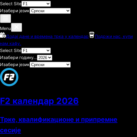
Select Site
Изабери језик
Menu
Додај дане и времена трка у календар
Подржи нас, купи
нам кафу.
Select Site
Изабери годину…
Изабери језик
F2 календар
2026
Трке, квалификационе и припремне
сесије