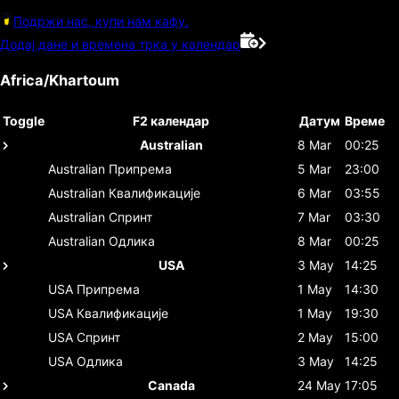
Подржи нас, купи нам кафу.
Додај дане и времена трка у календар
Africa/Khartoum
Toggle
F2 календар
Датум
Време
Australian
8 Mar
00:25
Australian
Припрема
5 Mar
23:00
Australian
Квалификације
6 Mar
03:55
Australian
Спринт
7 Mar
03:30
Australian
Одлика
8 Mar
00:25
USA
3 May
14:25
USA
Припрема
1 May
14:30
USA
Квалификације
1 May
19:30
USA
Спринт
2 May
15:00
USA
Одлика
3 May
14:25
Canada
24 May
17:05