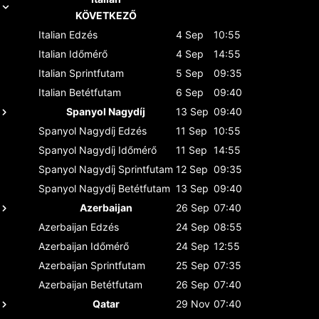
KÖVETKEZŐ
Italian
Edzés
4 Sep
10:55
Italian
Időmérő
4 Sep
14:55
Italian
Sprintfutam
5 Sep
09:35
Italian
Betétfutam
6 Sep
09:40
Spanyol Nagydíj
13 Sep
09:40
Spanyol Nagydíj
Edzés
11 Sep
10:55
Spanyol Nagydíj
Időmérő
11 Sep
14:55
Spanyol Nagydíj
Sprintfutam
12 Sep
09:35
Spanyol Nagydíj
Betétfutam
13 Sep
09:40
Azerbaijan
26 Sep
07:40
Azerbaijan
Edzés
24 Sep
08:55
Azerbaijan
Időmérő
24 Sep
12:55
Azerbaijan
Sprintfutam
25 Sep
07:35
Azerbaijan
Betétfutam
26 Sep
07:40
Qatar
29 Nov
07:40