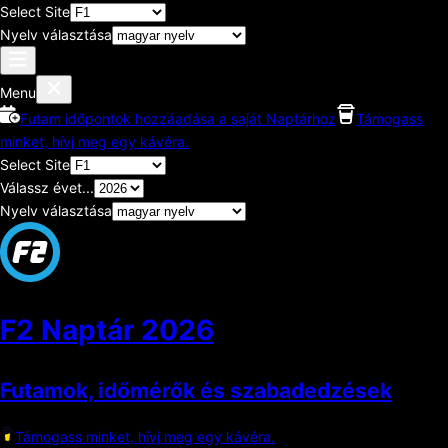
Select Site
Nyelv választása
Menu
Futam időpontok hozzáadása a saját Naptárhoz
Támogass
minket, hívj meg egy kávéra.
Select Site
Válassz évet...
Nyelv választása
F2 Naptár
2026
Futamok, időmérők és szabadedzések
Támogass minket, hívj meg egy kávéra.