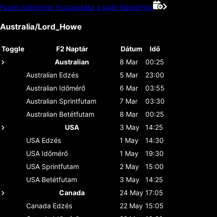
Futam időpontok hozzáadása a saját Naptárhoz
Australia/Lord_Howe
Toggle
F2 Naptár
Dátum
Idő
Australian
8 Mar
00:25
Australian
Edzés
5 Mar
23:00
Australian
Időmérő
6 Mar
03:55
Australian
Sprintfutam
7 Mar
03:30
Australian
Betétfutam
8 Mar
00:25
USA
3 May
14:25
USA
Edzés
1 May
14:30
USA
Időmérő
1 May
19:30
USA
Sprintfutam
2 May
15:00
USA
Betétfutam
3 May
14:25
Canada
24 May
17:05
Canada
Edzés
22 May
15:05