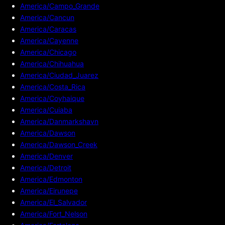
America/Campo_Grande
America/Cancun
America/Caracas
America/Cayenne
America/Chicago
America/Chihuahua
America/Ciudad_Juarez
America/Costa_Rica
America/Coyhaique
America/Cuiaba
America/Danmarkshavn
America/Dawson
America/Dawson_Creek
America/Denver
America/Detroit
America/Edmonton
America/Eirunepe
America/El_Salvador
America/Fort_Nelson