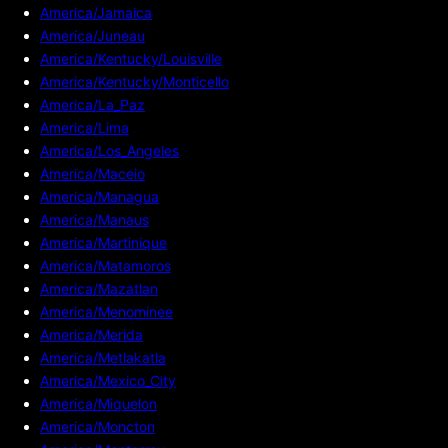
America/Jamaica
America/Juneau
America/Kentucky/Louisville
America/Kentucky/Monticello
America/La_Paz
America/Lima
America/Los_Angeles
America/Maceio
America/Managua
America/Manaus
America/Martinique
America/Matamoros
America/Mazatlan
America/Menominee
America/Merida
America/Metlakatla
America/Mexico_City
America/Miquelon
America/Moncton