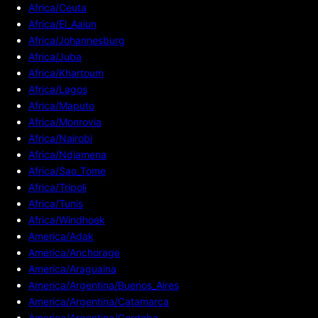
Africa/Ceuta
Africa/El_Aaiun
Africa/Johannesburg
Africa/Juba
Africa/Khartoum
Africa/Lagos
Africa/Maputo
Africa/Monrovia
Africa/Nairobi
Africa/Ndjamena
Africa/Sao_Tome
Africa/Tripoli
Africa/Tunis
Africa/Windhoek
America/Adak
America/Anchorage
America/Araguaina
America/Argentina/Buenos_Aires
America/Argentina/Catamarca
America/Argentina/Cordoba