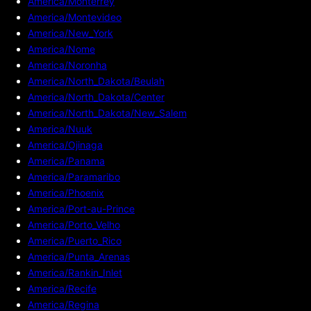
America/Monterrey
America/Montevideo
America/New_York
America/Nome
America/Noronha
America/North_Dakota/Beulah
America/North_Dakota/Center
America/North_Dakota/New_Salem
America/Nuuk
America/Ojinaga
America/Panama
America/Paramaribo
America/Phoenix
America/Port-au-Prince
America/Porto_Velho
America/Puerto_Rico
America/Punta_Arenas
America/Rankin_Inlet
America/Recife
America/Regina