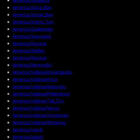
America/Fortaleza
America/Glace_Bay
America/Goose_Bay
America/Grand_Turk
America/Guatemala
America/Guayaquil
America/Guyana
America/Halifax
America/Havana
America/Hermosillo
America/Indiana/Indianapolis
America/Indiana/Knox
America/Indiana/Marengo
America/Indiana/Petersburg
America/Indiana/Tell_City
America/Indiana/Vevay
America/Indiana/Vincennes
America/Indiana/Winamac
America/Inuvik
America/Iqaluit