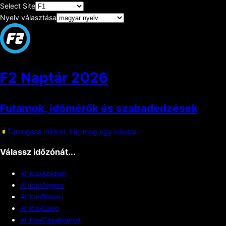
Select Site
Nyelv választása
F2 Naptár
2026
Futamok, időmérők és szabadedzések
Támogass minket, hívj meg egy kávéra.
Válassz időzónát...
Africa/Abidjan
Africa/Algiers
Africa/Bissau
Africa/Cairo
Africa/Casablanca