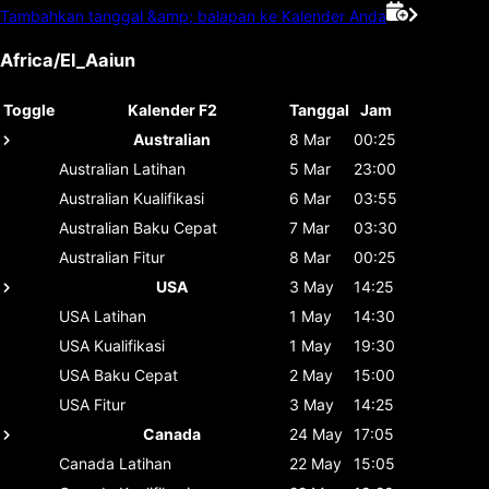
Tambahkan tanggal &amp; balapan ke Kalender Anda
Africa/El_Aaiun
Toggle
Kalender F2
Tanggal
Jam
Australian
8 Mar
00:25
Australian
Latihan
5 Mar
23:00
Australian
Kualifikasi
6 Mar
03:55
Australian
Baku Cepat
7 Mar
03:30
Australian
Fitur
8 Mar
00:25
USA
3 May
14:25
USA
Latihan
1 May
14:30
USA
Kualifikasi
1 May
19:30
USA
Baku Cepat
2 May
15:00
USA
Fitur
3 May
14:25
Canada
24 May
17:05
Canada
Latihan
22 May
15:05