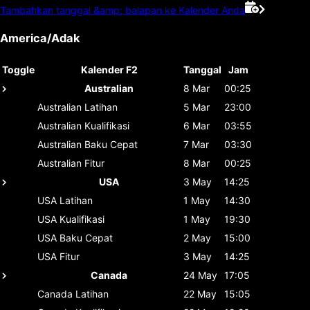
Tambahkan tanggal &amp; balapan ke Kalender Anda
America/Adak
Toggle
Kalender F2
Tanggal
Jam
Australian
8 Mar
00:25
Australian
Latihan
5 Mar
23:00
Australian
Kualifikasi
6 Mar
03:55
Australian
Baku Cepat
7 Mar
03:30
Australian
Fitur
8 Mar
00:25
USA
3 May
14:25
USA
Latihan
1 May
14:30
USA
Kualifikasi
1 May
19:30
USA
Baku Cepat
2 May
15:00
USA
Fitur
3 May
14:25
Canada
24 May
17:05
Canada
Latihan
22 May
15:05