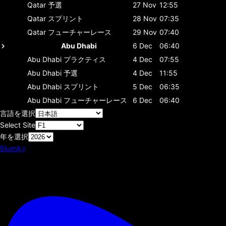
Qatar
予選
27 Nov
12:55
Qatar
スプリント
28 Nov
07:35
Qatar
フューチャーレース
29 Nov
07:40
Abu Dhabi
6 Dec
06:40
Abu Dhabi
プラクティス
4 Dec
07:55
Abu Dhabi
予選
4 Dec
11:55
Abu Dhabi
スプリント
5 Dec
06:35
Abu Dhabi
フューチャーレース
6 Dec
06:40
言語を選択
Select Site
年を選択
Bluesky