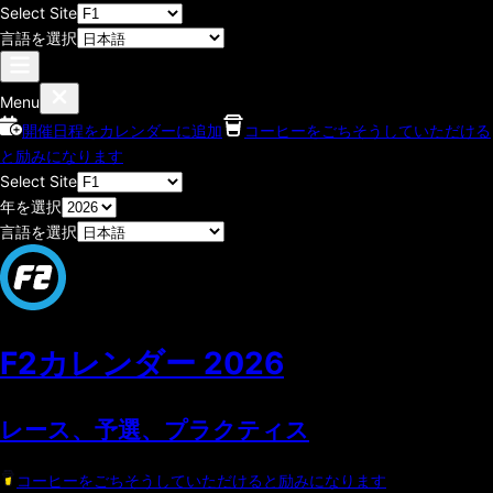
Select Site
言語を選択
Menu
開催日程をカレンダーに追加
コーヒーをごちそうしていただける
と励みになります
Select Site
年を選択
言語を選択
F2カレンダー
2026
レース、予選、プラクティス
コーヒーをごちそうしていただけると励みになります