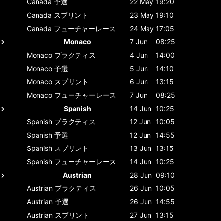
Canada
予選
22 May
19:20
Canada
スプリント
23 May
19:10
Canada
フューチャーレース
24 May
17:05
Monaco
7 Jun
08:25
Monaco
プラクティス
4 Jun
14:00
Monaco
予選
5 Jun
14:10
Monaco
スプリント
6 Jun
13:15
Monaco
フューチャーレース
7 Jun
08:25
Spanish
14 Jun
10:25
Spanish
プラクティス
12 Jun
10:05
Spanish
予選
12 Jun
14:55
Spanish
スプリント
13 Jun
13:15
Spanish
フューチャーレース
14 Jun
10:25
Austrian
28 Jun
09:10
Austrian
プラクティス
26 Jun
10:05
Austrian
予選
26 Jun
14:55
Austrian
スプリント
27 Jun
13:15