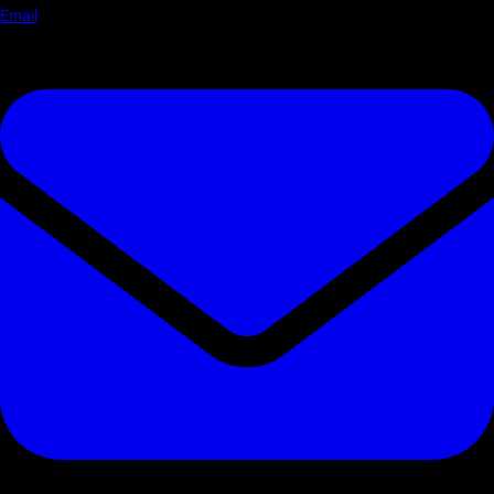
Email