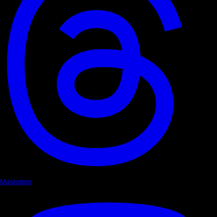
Mastodon