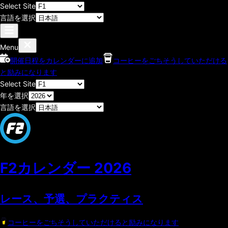
Select Site
言語を選択
Menu
開催日程をカレンダーに追加
コーヒーをごちそうしていただける
と励みになります
Select Site
年を選択
言語を選択
F2カレンダー
2026
レース、予選、プラクティス
コーヒーをごちそうしていただけると励みになります