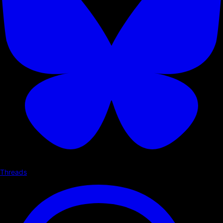
Threads