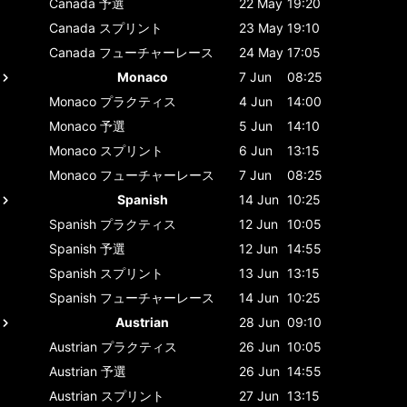
Canada
予選
22 May
19:20
Canada
スプリント
23 May
19:10
Canada
フューチャーレース
24 May
17:05
Monaco
7 Jun
08:25
Monaco
プラクティス
4 Jun
14:00
Monaco
予選
5 Jun
14:10
Monaco
スプリント
6 Jun
13:15
Monaco
フューチャーレース
7 Jun
08:25
Spanish
14 Jun
10:25
Spanish
プラクティス
12 Jun
10:05
Spanish
予選
12 Jun
14:55
Spanish
スプリント
13 Jun
13:15
Spanish
フューチャーレース
14 Jun
10:25
Austrian
28 Jun
09:10
Austrian
プラクティス
26 Jun
10:05
Austrian
予選
26 Jun
14:55
Austrian
スプリント
27 Jun
13:15